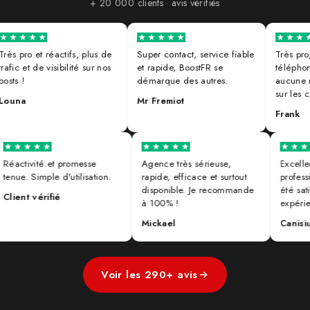
+ 20 000 clients · avis vérifiés
s pro et réactifs, plus de
Super contact, service fiable
Très pro, r
ic et de visibilité sur nos
et rapide, BoostFR se
téléphone e
ts !
démarque des autres.
aucune mau
sur les co
una
Mr Fremiot
Frank
Réactivité et promesse
Agence très sérieuse,
Exce
tenue. Simple d'utilisation.
rapide, efficace et surtout
prof
disponible. Je recommande
été 
Client vérifié
à 100% !
expé
Mickael
Cani
Voir les 290+ avis