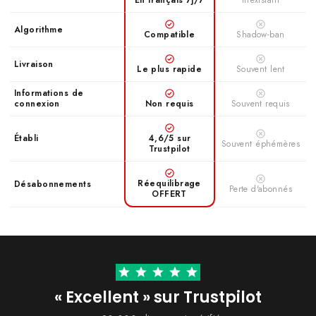
En français 7j/7
Inéxistant
Stabilité maximale
✓
Algorithme
Compatible
Shadow-ban
Idéal pour :
les marques,
Livraison
Idéal pour :
entrepreneurs et
les grands
Le plus rapide
Souvent lent
Instagrammers VIP qui
créateurs qui veulent un
veulent des résultats
boost rapide de preuve
Informations de
puissants et stables.
connexion
sociale.
Non requis
Souvent requis
≈ 0,20€
≈ 0,05€
/ vue
/ vue
Établi
4,6/5 sur
Souvent éphémères
Trustpilot
Le ciblage géographique ne peut pas être garanti avec précision.
Réequilibrage
Désabonnements
Perte d'abonnés
OFFERT
« Excellent » sur Trustpilot