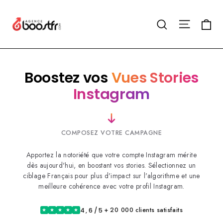
Passer
au
Navigat
Pa
Rechercher
contenu
Boostez vos
Vues Stories
Instagram
COMPOSEZ VOTRE CAMPAGNE
Apportez la notoriété que votre compte Instagram mérite
dès aujourd'hui, en boostant vos stories. Sélectionnez un
ciblage Français pour plus d'impact sur l'algorithme et une
meilleure cohérence avec votre profil Instagram.
+ 20 000 clients satisfaits
4,6/5
★
★
★
★
★