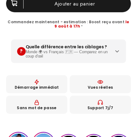
Ajouter au panier
Commandez maintenant - estimation : Boost reçu avant
le
9 août à 17h
*
Quelle différence entre les ciblages ?
?
Monde 🌍 vs Français 🇫🇷 — Comparez en un
coup d'œil
🌍
Démarrage immédiat
Vues réelles
Monde
Profils internationaux variés
Sans mot de passe
Support 7j/7
Photos de profil, posts et biographies
✓
Profils réels, peu actifs
✓
Boost de preuve sociale et notoriété
✓
Idéal pour :
les grands créateurs qui veulent un
boost rapide de preuve sociale.