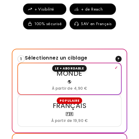
+ Visibilité
+ de Reach
100% sécurisé
SAV en Français
Sélectionnez un ciblage
1
?
LE + ABORDABLE
MONDE
🌎
À partir de 4,90 €
POPULAIRE
FRANÇAIS
🇫🇷
À partir de 19,90 €