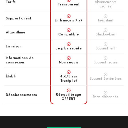
Tarifs
Abonnements
Transparent
cachés
Support client
En français 7j/7
Inéxistant
Algorithme
Compatible
Shadow-ban
Livraison
Le plus rapide
Souvent lent
Informations de
connexion
Non requis
Souvent requis
Établi
4,6/5 sur
Souvent éphémères
Trustpilot
Réequilibrage
Désabonnements
Perte d'abonnés
OFFERT