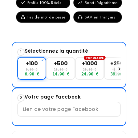
Profils 100% Réels
Boost l'algorithme
Pas de mot de passe
SAV en Français
Sélectionnez la quantité
1
POPULAIRE
+100
+500
+1000
+2500
9,90 €
18,90 €
29,90 €
49,90 €
6,90 €
14,90 €
24,90 €
39,90 €
Votre page Facebook
2