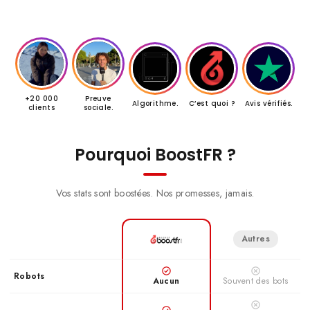
+20 000
Preuve
Algorithme.
C’est quoi ?
Avis vérifiés.
clients
sociale.
Pourquoi BoostFR ?
Vos stats sont boostées. Nos promesses, jamais.
Autres
Robots
Aucun
Souvent des bots