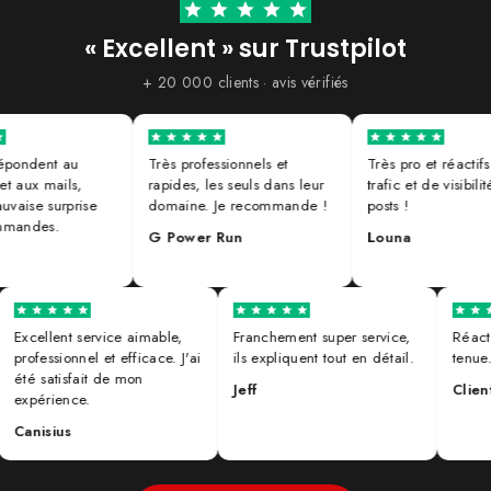
« Excellent » sur Trustpilot
+ 20 000 clients · avis vérifiés
ondent au
Très professionnels et
Très pro et réactifs, p
aux mails,
rapides, les seuls dans leur
trafic et de visibilité s
se surprise
domaine. Je recommande !
posts !
andes.
G Power Run
Louna
Excellent service aimable,
Franchement super service,
Réa
professionnel et efficace. J'ai
ils expliquent tout en détail.
ten
été satisfait de mon
Jeff
Cli
expérience.
Canisius