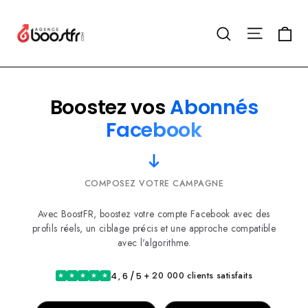
Passer
au
Navigat
Pa
Rechercher
contenu
Boostez vos
Abonnés
Facebook
COMPOSEZ VOTRE CAMPAGNE
Avec BoostFR, boostez votre compte Facebook avec des
profils réels, un ciblage précis et une approche compatible
avec l'algorithme.
+ 20 000 clients satisfaits
4,6/5
★
★
★
★
★