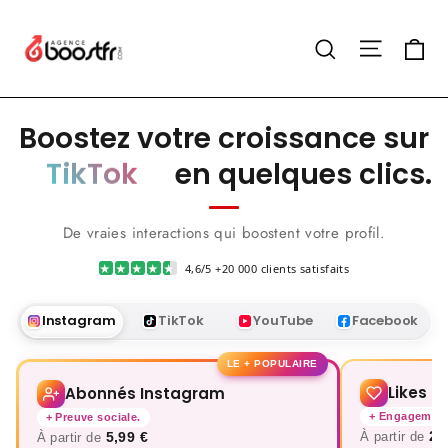
Passer
Agence
au
Pa
Navigat
Rechercher
BoostFR
contenu
Instagram
Boostez votre croissance sur
TikTok
en quelques clics.
YouTube
De vraies interactions qui boostent votre profil.
Facebook
★
★
★
★
★
4,6/5 +20 000 clients satisfaits
Instagram
Instagram
TikTok
YouTube
Facebook
LE + POPULAIRE
Likes I
Abonnés Instagram
+ Engagemen
+ Preuve sociale.
2,
5,99 €
À partir de
À partir de