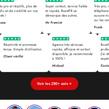
s pro et réactifs, plus de
Super contact, service fiable
Très pro, r
fic et de visibilité sur nos
et rapide, BoostFR se
téléphone e
ts !
démarque des autres.
aucune mau
sur les co
una
Mr Fremiot
Frank
Réactivité et promesse
Agence très sérieuse,
Exce
tenue. Simple d'utilisation.
rapide, efficace et surtout
prof
disponible. Je recommande
J'ai
Client vérifié
à 100% !
expé
Mickael
Can
Voir les 290+ avis