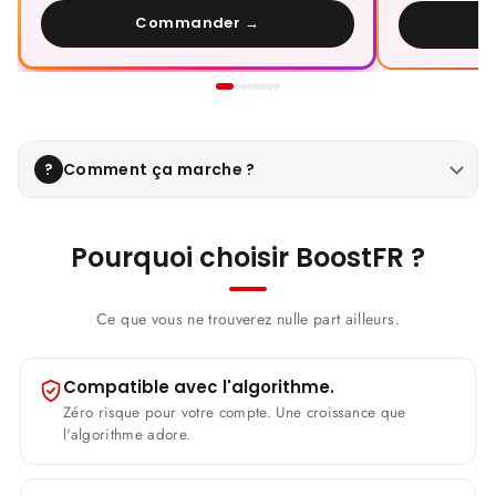
Commander →
?
Comment ça marche ?
1
Choisissez votre boost et votre ciblage.
Pourquoi choisir BoostFR ?
2
Renseignez votre @pseudo — sans mot de passe.
3
La livraison démarre en quelques minutes.
Ce que vous ne trouverez nulle part ailleurs.
4
Suivez la progression, support 7j/7.
Compatible avec l'algorithme.
Zéro risque pour votre compte. Une croissance que
l'algorithme adore.