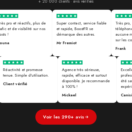
+ 20 000 clients · avis vérifiés
 pro et réactifs, plus de
Super contact, service fiable
Très pro, ré
c et de visibilité sur nos
et rapide, BoostFR se
téléphone et
 !
démarque des autres.
aucune mauv
sur les com
na
Mr Fremiot
Frank
Réactivité et promesse
Agence très sérieuse,
Exc
tenue. Simple d'utilisation.
rapide, efficace et surtout
pro
disponible. Je recommande
été
Client vérifié
à 100% !
exp
Mickael
Can
Voir les 290+ avis