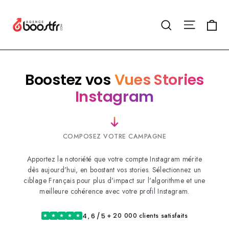
Passer
au
Navigat
Pa
Rechercher
contenu
Boostez vos
Vues Stories
Instagram
COMPOSEZ VOTRE CAMPAGNE
Apportez la notoriété que votre compte Instagram mérite
dès aujourd'hui, en boostant vos stories. Sélectionnez un
ciblage Français pour plus d'impact sur l'algorithme et une
meilleure cohérence avec votre profil Instagram.
+ 20 000 clients satisfaits
4,6/5
★
★
★
★
★