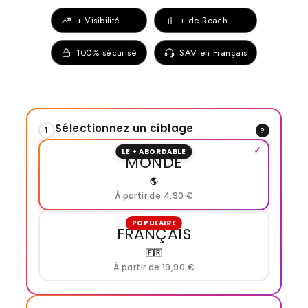
+ Visibilité
+ de Reach
100% sécurisé
SAV en Français
Sélectionnez un ciblage
1
?
LE + ABORDABLE
MONDE
🌎
À partir de 4,90 €
POPULAIRE
FRANÇAIS
🇫🇷
À partir de 19,90 €