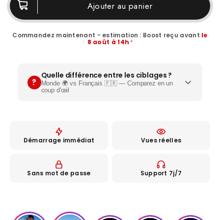
Ajouter au panier
Commandez maintenant - estimation : Boost reçu avant
le
8 août à 14h
*
Quelle différence entre les ciblages ?
?
Monde 🌍 vs Français 🇫🇷 — Comparez en un
coup d'œil
🌍
Démarrage immédiat
Vues réelles
Monde
Profils internationaux variés
Sans mot de passe
Support 7j/7
Photos de profil, posts et biographies
✓
Profils réels, peu actifs
✓
Boost de preuve sociale et notoriété
✓
Idéal pour :
les grands créateurs qui veulent un
boost rapide de preuve sociale.