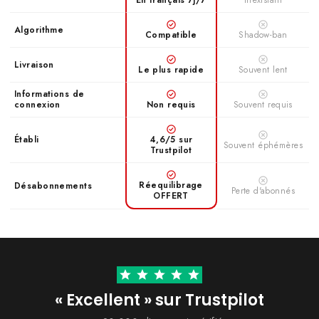
En français 7j/7
Inéxistant
Stabilité maximale
✓
Algorithme
Compatible
Shadow-ban
Idéal pour :
les marques,
Livraison
Idéal pour :
entrepreneurs et
les grands
Le plus rapide
Souvent lent
Instagrammers VIP qui
créateurs qui veulent un
veulent des résultats
boost rapide de preuve
Informations de
puissants et stables.
connexion
sociale.
Non requis
Souvent requis
≈ 0,20€
≈ 0,05€
/ vue
/ vue
Établi
4,6/5 sur
Souvent éphémères
Trustpilot
Le ciblage géographique ne peut pas être garanti avec précision.
Réequilibrage
Désabonnements
Perte d'abonnés
OFFERT
« Excellent » sur Trustpilot